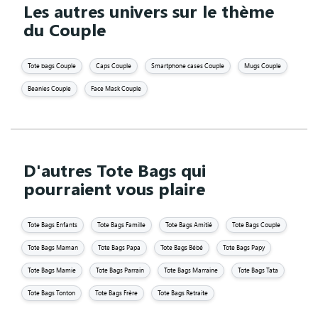
Les autres univers sur le thème
du Couple
Tote bags Couple
Caps Couple
Smartphone cases Couple
Mugs Couple
Beanies Couple
Face Mask Couple
D'autres Tote Bags qui
pourraient vous plaire
Tote Bags Enfants
Tote Bags Famille
Tote Bags Amitié
Tote Bags Couple
Tote Bags Maman
Tote Bags Papa
Tote Bags Bébé
Tote Bags Papy
Tote Bags Mamie
Tote Bags Parrain
Tote Bags Marraine
Tote Bags Tata
Tote Bags Tonton
Tote Bags Frère
Tote Bags Retraite