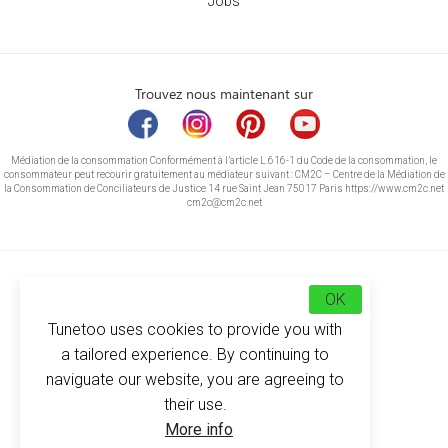
Jobs
Trouvez nous maintenant sur
Médiation de la consommation Conformément à l’article L.616-1 du Code de la consommation, le
consommateur peut recourir gratuitement au médiateur suivant : CM2C – Centre de la Médiation de
la Consommation de Conciliateurs de Justice 14 rue Saint Jean 75017 Paris https://www.cm2c.net
cm2c@cm2c.net
OK
Tunetoo uses cookies to provide you with
a tailored experience. By continuing to
naviguate our website, you are agreeing to
their use.
© Copyright 2026
-
Tunetoo
More info