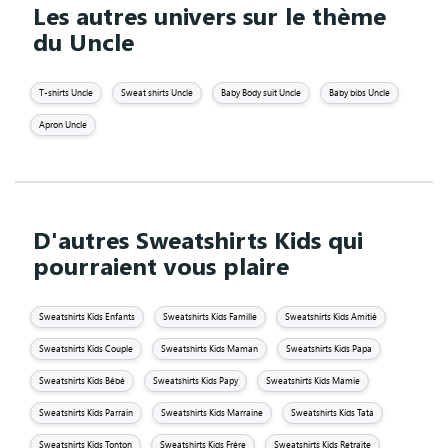
Les autres univers sur le thème
du Uncle
T-shirts Uncle
Sweat shirts Uncle
Baby Body suit Uncle
Baby bibs Uncle
Apron Uncle
D'autres Sweatshirts Kids qui
pourraient vous plaire
Sweatshirts Kids Enfants
Sweatshirts Kids Famille
Sweatshirts Kids Amitié
Sweatshirts Kids Couple
Sweatshirts Kids Maman
Sweatshirts Kids Papa
Sweatshirts Kids Bébé
Sweatshirts Kids Papy
Sweatshirts Kids Mamie
Sweatshirts Kids Parrain
Sweatshirts Kids Marraine
Sweatshirts Kids Tata
Sweatshirts Kids Tonton
Sweatshirts Kids Frère
Sweatshirts Kids Retraite