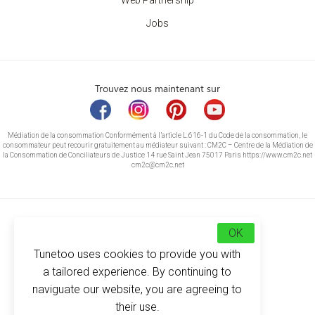
Web Partnership
Jobs
Trouvez nous maintenant sur
Médiation de la consommation Conformément à l’article L.616-1 du Code de la consommation, le
consommateur peut recourir gratuitement au médiateur suivant : CM2C – Centre de la Médiation de
la Consommation de Conciliateurs de Justice 14 rue Saint Jean 75017 Paris https://www.cm2c.net
cm2c@cm2c.net
OK
Tunetoo uses cookies to provide you with
a tailored experience. By continuing to
naviguate our website, you are agreeing to
their use.
© Copyright 2026
-
Tunetoo