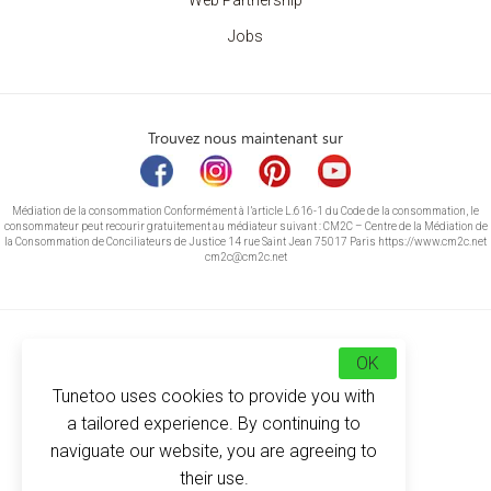
Web Partnership
Jobs
Trouvez nous maintenant sur
Médiation de la consommation Conformément à l’article L.616-1 du Code de la consommation, le
consommateur peut recourir gratuitement au médiateur suivant : CM2C – Centre de la Médiation de
la Consommation de Conciliateurs de Justice 14 rue Saint Jean 75017 Paris https://www.cm2c.net
cm2c@cm2c.net
OK
Tunetoo uses cookies to provide you with
a tailored experience. By continuing to
naviguate our website, you are agreeing to
their use.
© Copyright 2026
-
Tunetoo