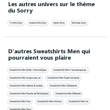
Les autres univers sur le thème
du Sorry
T-shirts Sorry
Sweat shirts Sorry
Apron Sorry
Tank tops Sorry
D'autres Sweatshirts Men qui
pourraient vous plaire
Sweatshirts Men Drôle / Humoristique
Sweatshirts Men C'est presque ça...
Sweatshirts Men Je peux pas j'ai
Sweatshirts Men Super connasse
Sweatshirts Men Apéros & soirées
Sweatshirts Men Célibataire
Sweatshirts Men Poudre de Perlimpinpin
Sweatshirts Men Dikkenek
Sweatshirts Men Fuck
Sweatshirts Men Humour
Sweatshirts Men Lol
Sweatshirts Men Sorry