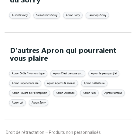
T-shirts Sorry
Sweat shirts Sorry
Apron Sorry
Tank tops Sorry
D'autres Apron qui pourraient
vous plaire
Apron Drôle / Humoristique
Apron C'est presque ça...
Apron Je peux pas j'ai
Apron Super connasse
Apron Apéros & soirées
Apron Célibataire
Apron Poudre de Perlimpinpin
Apron Dikkenek
Apron Fuck
Apron Humour
Apron Lol
Apron Sorry
Droit de rétractation – Produits non personnalisés