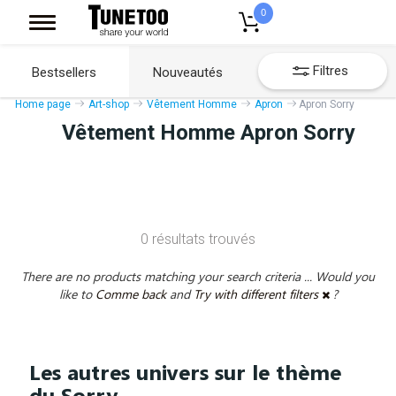
0
Filtres
Bestsellers
Nouveautés
Home page
Art-shop
Vêtement Homme
Apron
Apron Sorry
Vêtement Homme Apron Sorry
0 résultats trouvés
There are no products matching your search criteria ... Would you
like to
Comme back
and
Try with different filters
?
Les autres univers sur le thème
du Sorry