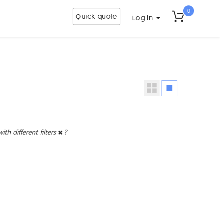
0
Quick quote
Log in
with different filters
?