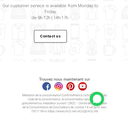
Our customer service is available from Monday to
Friday
de 9h-12h | 14h-17h.
Contact us
Trouvez nous maintenant sur
Médiation de la consommation Conformément à l’article L.616-1 du
Code de la consommation, le consommateur peut recourir
gratuitement au médiateur suivant : CM2C – Centre de la Médiation
de la Consommation de Conciliateurs de Justice 14 rue Saint Jean
75017 Paris https://www.cm2c.net cm2c@cm2c.net