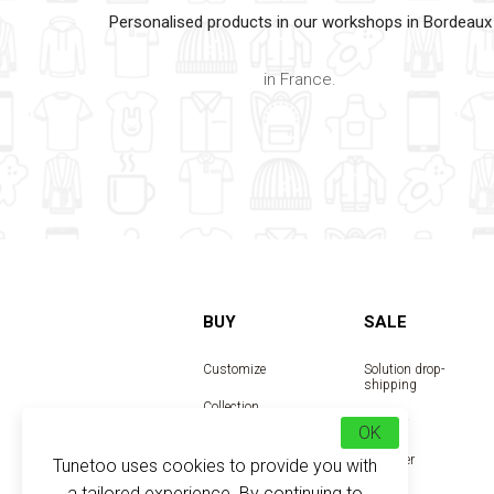
Personalised products in our workshops in Bordeaux
in France.
BUY
SALE
Customize
Solution drop-
shipping
Collection
Reseller
OK
Designer
Tunetoo uses cookies to provide you with
a tailored experience. By continuing to