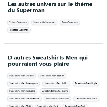
Les autres univers sur le thème
du Superman
T-shirts Superman
Sweat shirts Superman
Apron Superman
Tank tops Superman
D'autres Sweatshirts Men qui
pourraient vous plaire
Sweatshirts Men Musique
Sweatshirts Men Batman
Sweatshirts Men Breaking bad
Sweatshirts Men Hip Hop
Sweatshirts Men Hippie
Sweatshirts Men Incroyable
Sweatshirts Men Keep calm
Sweatshirts Men Limited Edition
Sweatshirts Men Marvel
Sweatshirts Men Metal
Sweatshirts Men OMG
Sweatshirts Men Punk
Sweatshirts Men Rock