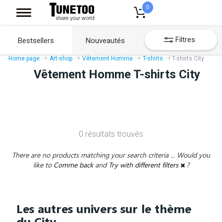
0
Filtres
Bestsellers
Nouveautés
Home page
Art-shop
Vêtement Homme
T-shirts
T-shirts City
Vêtement Homme T-shirts City
0 résultats trouvés
There are no products matching your search criteria ... Would you
like to
Comme back
and
Try with different filters
?
Les autres univers sur le thème
du City