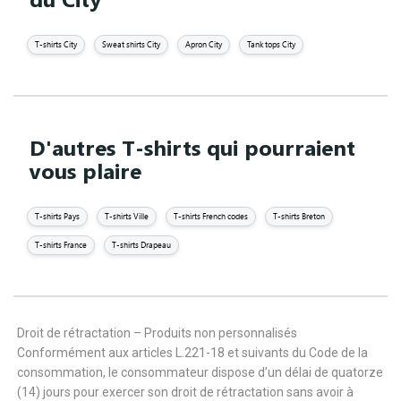
T-shirts City
Sweat shirts City
Apron City
Tank tops City
D'autres T-shirts qui pourraient
vous plaire
T-shirts Pays
T-shirts Ville
T-shirts French codes
T-shirts Breton
T-shirts France
T-shirts Drapeau
Droit de rétractation – Produits non personnalisés
Conformément aux articles L.221-18 et suivants du Code de la
consommation, le consommateur dispose d’un délai de quatorze
(14) jours pour exercer son droit de rétractation sans avoir à