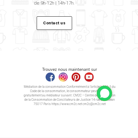
de 9h-12h | 14h-17h.
Contact us
Trouvez nous maintenant sur
Médiation de la consommation Conformément à l’article L.616-1 du
Code de la consommation, le consommateur peut recourir
gratuitement au médiateur suivant : CM2C – Centre de la Médiation
de la Consommation de Conciliateurs de Justice 14 rue Saint Jean
75017 Paris https://www.cm2c.net cm2c@cm2c.net