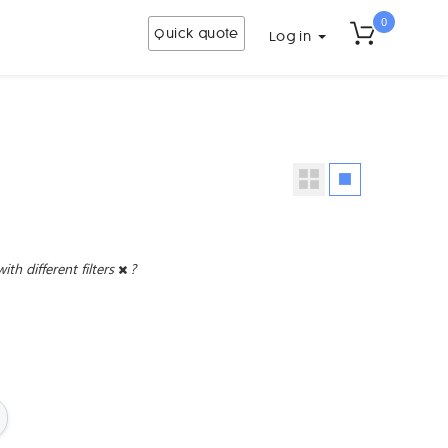
0
Quick quote
Log in
with different filters
?