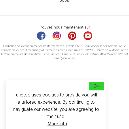
Jobs
Trouvez nous maintenant sur
Médiation de la consommation Conformément à l’article L.616-1 du Code de la consommation, le
consommateur peut recourir gratuitement au médiateur suivant : CM2C – Centre de la Médiation de
la Consommation de Conciliateurs de Justice 14 rue Saint Jean 75017 Paris https://www.cm2c.net
cm2c@cm2c.net
OK
Tunetoo uses cookies to provide you with
a tailored experience. By continuing to
naviguate our website, you are agreeing to
their use.
© Copyright 2026
-
Tunetoo
More info