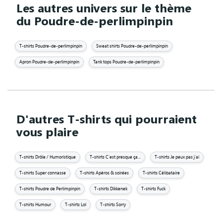
Les autres univers sur le thème
du Poudre-de-perlimpinpin
T-shirts Poudre-de-perlimpinpin
Sweat shirts Poudre-de-perlimpinpin
Apron Poudre-de-perlimpinpin
Tank tops Poudre-de-perlimpinpin
D'autres T-shirts qui pourraient
vous plaire
T-shirts Drôle / Humoristique
T-shirts C'est presque ça...
T-shirts Je peux pas j'ai
T-shirts Super connasse
T-shirts Apéros & soirées
T-shirts Célibataire
T-shirts Poudre de Perlimpinpin
T-shirts Dikkenek
T-shirts Fuck
T-shirts Humour
T-shirts Lol
T-shirts Sorry