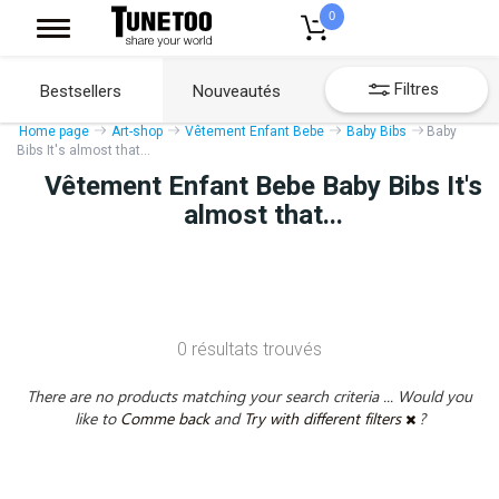
0
Filtres
Bestsellers
Nouveautés
Home page
Art-shop
Vêtement Enfant Bebe
Baby Bibs
Baby
Bibs It's almost that...
Vêtement Enfant Bebe Baby Bibs It's
almost that...
0 résultats trouvés
There are no products matching your search criteria ... Would you
like to
Comme back
and
Try with different filters
?