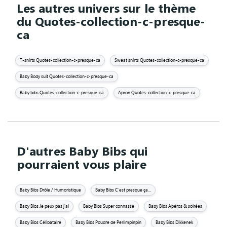
Les autres univers sur le thème
du Quotes-collection-c-presque-
ca
T-shirts Quotes-collection-c-presque-ca
Sweat shirts Quotes-collection-c-presque-ca
Baby Body suit Quotes-collection-c-presque-ca
Baby bibs Quotes-collection-c-presque-ca
Apron Quotes-collection-c-presque-ca
D'autres Baby Bibs qui
pourraient vous plaire
Baby Bibs Drôle / Humoristique
Baby Bibs C'est presque ça...
Baby Bibs Je peux pas j'ai
Baby Bibs Super connasse
Baby Bibs Apéros & soirées
Baby Bibs Célibataire
Baby Bibs Poudre de Perlimpinpin
Baby Bibs Dikkenek