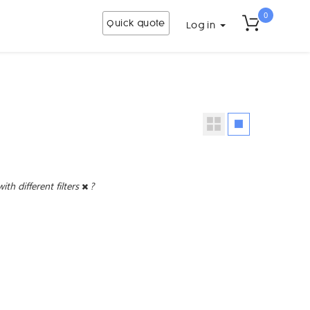
0
Quick quote
Log in
with different filters
?