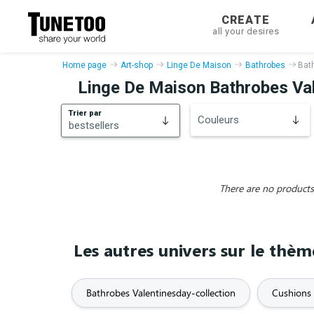
CREATE
all your desires
Home page
Art-shop
Linge De Maison
Bathrobes
Bat
Linge De Maison Bathrobes Val
Trier par
Couleurs
bestsellers
bestsellers
New
There are no products 
Les autres univers sur le thè
Bathrobes Valentinesday-collection
Cushions 