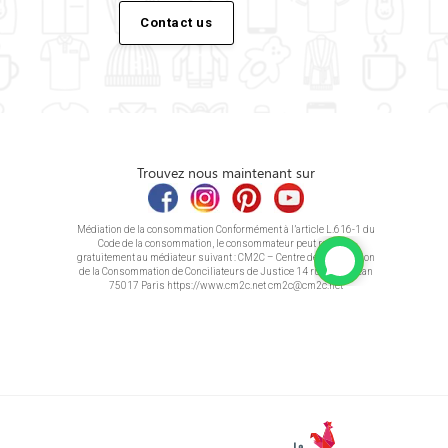
Contact us
Trouvez nous maintenant sur
Médiation de la consommation Conformément à l’article L.616-1 du
Code de la consommation, le consommateur peut recourir
gratuitement au médiateur suivant : CM2C – Centre de la Médiation
de la Consommation de Conciliateurs de Justice 14 rue Saint Jean
75017 Paris https://www.cm2c.net cm2c@cm2c.net