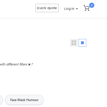
0
Quick quote
Log in
with different filters
?
Face Mask Humour