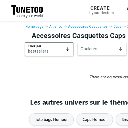
CREATE
all your desires
Home page
Art-shop
Accessoires Casquettes
Caps
Accessoires Casquettes Caps
Trier par
Couleurs
bestsellers
bestsellers
New
There are no products 
Les autres univers sur le th
Tote bags Humour
Caps Humour
Sma