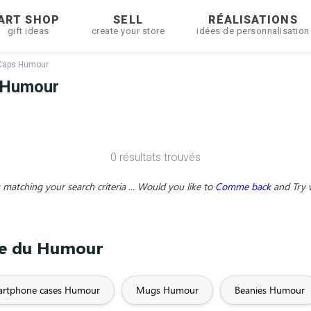
ART SHOP
SELL
RÉALISATIONS
gift ideas
create your store
idées de personnalisation
Caps Humour
 Humour
0 résultats trouvés
matching your search criteria ... Would you like to
Comme back
and
Try 
ème du Humour
rtphone cases Humour
Mugs Humour
Beanies Humour