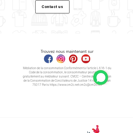
Contact us
Trouvez nous maintenant sur
Médiation de la consommation Conformément à l’article L.616-1 du
Code de la consommation, le consommateur peut recourir
gratuitement au médiateur suivant : CM2C – Centre de la Médiation
de la Consommation de Conciliateurs de Justice 14 rue Saint Jean
75017 Paris https://www.cm2c.net cm2c@cm2c.net