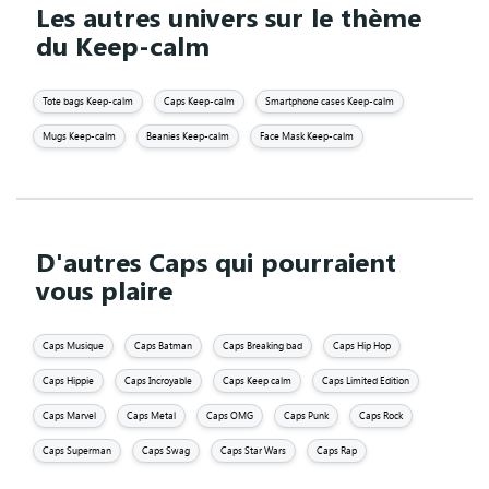
Les autres univers sur le thème
du Keep-calm
Tote bags Keep-calm
Caps Keep-calm
Smartphone cases Keep-calm
Mugs Keep-calm
Beanies Keep-calm
Face Mask Keep-calm
D'autres Caps qui pourraient
vous plaire
Caps Musique
Caps Batman
Caps Breaking bad
Caps Hip Hop
Caps Hippie
Caps Incroyable
Caps Keep calm
Caps Limited Edition
Caps Marvel
Caps Metal
Caps OMG
Caps Punk
Caps Rock
Caps Superman
Caps Swag
Caps Star Wars
Caps Rap