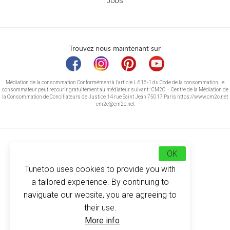
Jobs
Trouvez nous maintenant sur
Médiation de la consommation Conformément à l’article L.616-1 du Code de la consommation, le
consommateur peut recourir gratuitement au médiateur suivant : CM2C – Centre de la Médiation de
la Consommation de Conciliateurs de Justice 14 rue Saint Jean 75017 Paris https://www.cm2c.net
cm2c@cm2c.net
OK
Tunetoo uses cookies to provide you with
a tailored experience. By continuing to
naviguate our website, you are agreeing to
their use.
© Copyright 2026
-
Tunetoo
More info