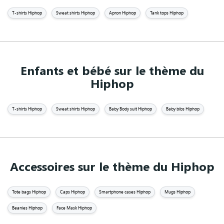
T-shirts Hiphop
Sweat shirts Hiphop
Apron Hiphop
Tank tops Hiphop
Enfants et bébé sur le thème du
Hiphop
T-shirts Hiphop
Sweat shirts Hiphop
Baby Body suit Hiphop
Baby bibs Hiphop
Accessoires sur le thème du Hiphop
Tote bags Hiphop
Caps Hiphop
Smartphone cases Hiphop
Mugs Hiphop
Beanies Hiphop
Face Mask Hiphop