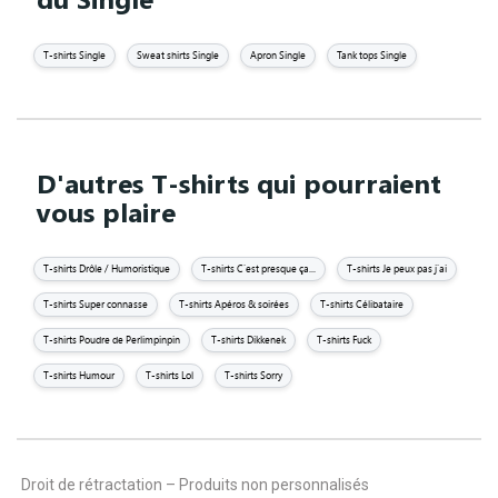
T-shirts Single
Sweat shirts Single
Apron Single
Tank tops Single
D'autres T-shirts qui pourraient
vous plaire
T-shirts Drôle / Humoristique
T-shirts C'est presque ça...
T-shirts Je peux pas j'ai
T-shirts Super connasse
T-shirts Apéros & soirées
T-shirts Célibataire
T-shirts Poudre de Perlimpinpin
T-shirts Dikkenek
T-shirts Fuck
T-shirts Humour
T-shirts Lol
T-shirts Sorry
Droit de rétractation – Produits non personnalisés